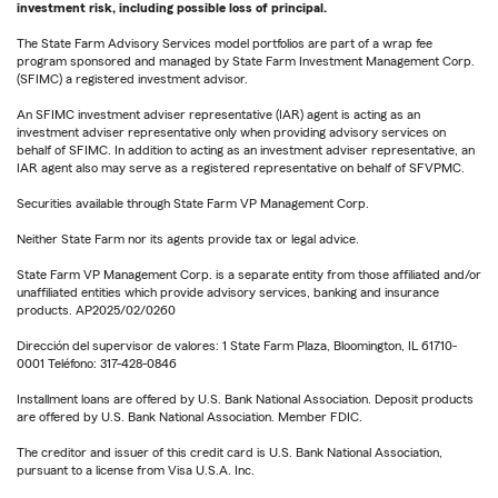
investment risk, including possible loss of principal.
The State Farm Advisory Services model portfolios are part of a wrap fee
program sponsored and managed by State Farm Investment Management Corp.
(SFIMC) a registered investment advisor.
An SFIMC investment adviser representative (IAR) agent is acting as an
investment adviser representative only when providing advisory services on
behalf of SFIMC. In addition to acting as an investment adviser representative, an
IAR agent also may serve as a registered representative on behalf of SFVPMC.
Securities available through State Farm VP Management Corp.
Neither State Farm nor its agents provide tax or legal advice.
State Farm VP Management Corp. is a separate entity from those affiliated and/or
unaffiliated entities which provide advisory services, banking and insurance
products. AP2025/02/0260
Dirección del supervisor de valores: 1 State Farm Plaza, Bloomington, IL 61710-
0001 Teléfono: 317-428-0846
Installment loans are offered by U.S. Bank National Association. Deposit products
are offered by U.S. Bank National Association. Member FDIC.
The creditor and issuer of this credit card is U.S. Bank National Association,
pursuant to a license from Visa U.S.A. Inc.