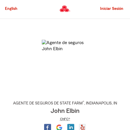
Pasar
al
English
Iniciar Sesión
contenido
principal
Comienzo
del
contenido
principal
®
AGENTE DE SEGUROS DE STATE FARM
,
INDIANAPOLIS
, IN
John Elbin
ChFC®