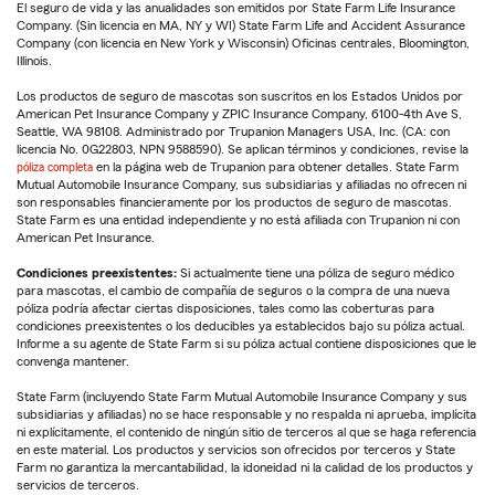
El seguro de vida y las anualidades son emitidos por State Farm Life Insurance
Company. (Sin licencia en MA, NY y WI) State Farm Life and Accident Assurance
Company (con licencia en New York y Wisconsin) Oficinas centrales, Bloomington,
Illinois.
Los productos de seguro de mascotas son suscritos en los Estados Unidos por
American Pet Insurance Company y ZPIC Insurance Company, 6100-4th Ave S,
Seattle, WA 98108. Administrado por Trupanion Managers USA, Inc. (CA: con
licencia No. 0G22803, NPN 9588590). Se aplican términos y condiciones, revise la
póliza completa
en la página web de Trupanion para obtener detalles. State Farm
Mutual Automobile Insurance Company, sus subsidiarias y afiliadas no ofrecen ni
son responsables financieramente por los productos de seguro de mascotas.
State Farm es una entidad independiente y no está afiliada con Trupanion ni con
American Pet Insurance.
Condiciones preexistentes:
Si actualmente tiene una póliza de seguro médico
para mascotas, el cambio de compañía de seguros o la compra de una nueva
póliza podría afectar ciertas disposiciones, tales como las coberturas para
condiciones preexistentes o los deducibles ya establecidos bajo su póliza actual.
Informe a su agente de State Farm si su póliza actual contiene disposiciones que le
convenga mantener.
State Farm (incluyendo State Farm Mutual Automobile Insurance Company y sus
subsidiarias y afiliadas) no se hace responsable y no respalda ni aprueba, implícita
ni explícitamente, el contenido de ningún sitio de terceros al que se haga referencia
en este material. Los productos y servicios son ofrecidos por terceros y State
Farm no garantiza la mercantabilidad, la idoneidad ni la calidad de los productos y
servicios de terceros.