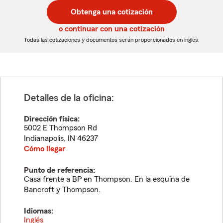
postal
postal
Obtenga una cotización
de
de
5
5
o continuar con una cotización
dígitos
dígitos
Todas las cotizaciones y documentos serán proporcionados en inglés.
Detalles de la oficina:
Dirección física:
5002 E Thompson Rd
Indianapolis
,
IN
46237
Cómo llegar
Punto de referencia:
Casa frente a BP en Thompson. En la esquina de
Bancroft y Thompson.
Idiomas:
Inglés