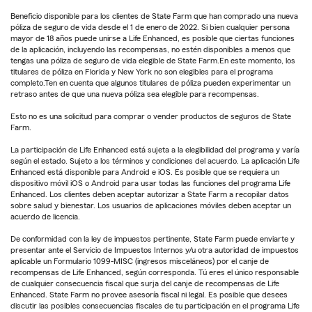
Beneficio disponible para los clientes de State Farm que han comprado una nueva
póliza de seguro de vida desde el 1 de enero de 2022. Si bien cualquier persona
mayor de 18 años puede unirse a Life Enhanced, es posible que ciertas funciones
de la aplicación, incluyendo las recompensas, no estén disponibles a menos que
tengas una póliza de seguro de vida elegible de State Farm.En este momento, los
titulares de póliza en Florida y New York no son elegibles para el programa
completo.Ten en cuenta que algunos titulares de póliza pueden experimentar un
retraso antes de que una nueva póliza sea elegible para recompensas.
Esto no es una solicitud para comprar o vender productos de seguros de State
Farm.
La participación de Life Enhanced está sujeta a la elegibilidad del programa y varía
según el estado. Sujeto a los términos y condiciones del acuerdo. La aplicación Life
Enhanced está disponible para Android e iOS. Es posible que se requiera un
dispositivo móvil iOS o Android para usar todas las funciones del programa Life
Enhanced. Los clientes deben aceptar autorizar a State Farm a recopilar datos
sobre salud y bienestar. Los usuarios de aplicaciones móviles deben aceptar un
acuerdo de licencia.
De conformidad con la ley de impuestos pertinente, State Farm puede enviarte y
presentar ante el Servicio de Impuestos Internos y/u otra autoridad de impuestos
aplicable un Formulario 1099-MISC (ingresos misceláneos) por el canje de
recompensas de Life Enhanced, según corresponda. Tú eres el único responsable
de cualquier consecuencia fiscal que surja del canje de recompensas de Life
Enhanced. State Farm no provee asesoría fiscal ni legal. Es posible que desees
discutir las posibles consecuencias fiscales de tu participación en el programa Life