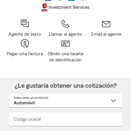
Investment Services
Agente de texto
Llamar al agente
Email al agente
Pagar una factura
Obtén una tarjeta
de identificación
¿Le gustaría obtener una cotización?
Seleccione un producto
Seleccione
un
nombre
de
producto
del
Código postal
Ingresa
Ingresa
_____
menú
un
un
desplegable
código
código